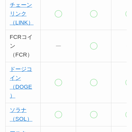
チェーン
リンク
（LINK）
FCRコイ
ン
（FCR）
ドージコ
イン
（DOGE
）
ソラナ
（SOL）