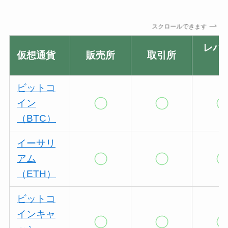
スクロールできます
レバ
仮想通貨
販売所
取引所
ジ
ビットコ
イン
（BTC）
イーサリ
アム
（ETH）
ビットコ
インキャ