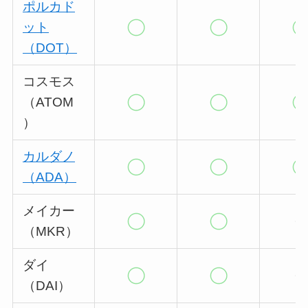
ポルカド
ット
（DOT）
コスモス
（ATOM
）
カルダノ
（ADA）
メイカー
（MKR）
ダイ
（DAI）