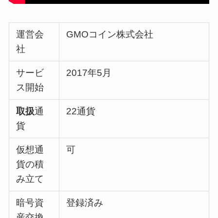
運営会
GMOコイン株式会社
社
サービ
2017年5月
ス開始
取扱
通
22
通貨
貨
仮想通
可
貨の積
み立て
暗号資
登録済み
産交換