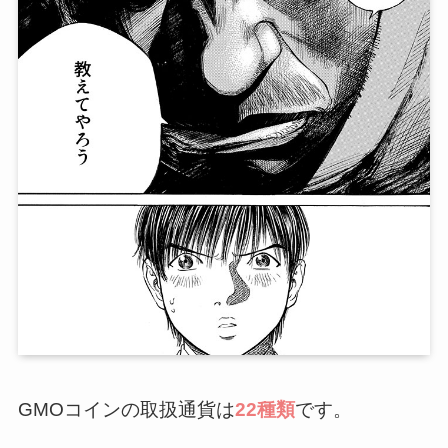
GMOコインの取扱通貨は
22
種類
です。