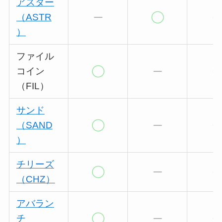
アスター
（ASTR
）
ファイル
コイン
（FIL）
サンド
（SAND
）
チリーズ
（CHZ）
アバラン
チ