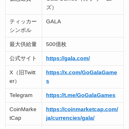
ズ）
ティッカー
GALA
シンボル
最大供給量
500億枚
公式サイト
https://gala.com/
X（旧Twitt
https://x.com/GoGalaGame
er）
s
Telegram
https://t.me/GoGalaGames
CoinMarke
https://coinmarketcap.com/
tCap
ja/currencies/gala/